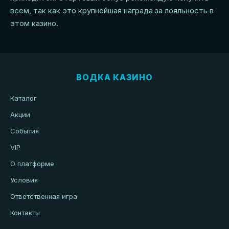
всем, так как это крупнейшая награда за лояльность в
этом казино.
ВОДКА КАЗИНО
Каталог
Акции
События
VIP
О платформе
Условия
Ответственная игра
Контакты