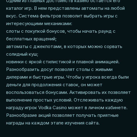
Одним из главных достоинств казино остается его
каталог игр. В нем представлены автоматы на любой
вкус. Система фильтров позволит выбрать игры с
интересующими механиками:
слоты с покупкой бонусов, чтобы начать раунд с
бесплатных вращений;
автоматы с джекпотами, в которых можно сорвать
солидный куш;
новинки с яркой стилистикой и плавной анимацией.
Разнообразить досуг позволят столы с живыми
дилерами и быстрые игры. Чтобы у игрока всегда были
деньги для продолжения ставок, он может
воспользоваться бонусами. Активировать их позволяет
выполнение простых условий. Отслеживать каждую
награду игрок Vodka Casino может в личном кабинете.
Разнообразие акций позволяет получать приятные
награды на каждом этапе изучения сайта.