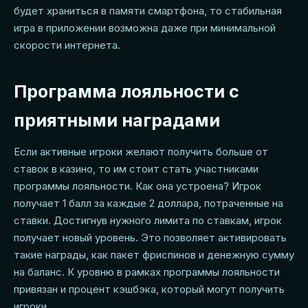
будет храниться в памяти смартфона, то стабильная
игра в приложении возможна даже при минимальной
скорости интернета.
Программа лояльности с
приятными наградами
Если активные игроки желают получить больше от
ставок в казино, то им стоит стать участниками
программы лояльности. Как она устроена? Игрок
получает 1 балл за каждые 2 доллара, потраченные на
ставки. Достигнув нужного лимита по ставкам, игрок
получает новый уровень. Это позволяет активировать
такие награды, как пакет фриспинов и денежную сумму
на баланс. К уровню в рамках программы лояльности
привязан и процент кэшбэка, который могут получить
игроки.