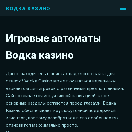
ВОДКА КАЗИНО
Игровые автоматы
Водка казино
Давно находитесь в поисках надежного сайта для
ставок? Vodka Casino может оказаться идеальным
вариантом для игроков с различными предпочтениями.
Сайт отличается интуитивной навигацией, а все
основные разделы остаются перед глазами. Водка
Казино обеспечивает круглосуточной поддержкой
клиентов, поэтому разобраться в его особенностях
становится максимально просто.