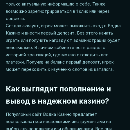
только актуальную информацию о себе. Также
возможно зарегистрироваться в 1 клик или через
соцсети.
Создав аккаунт, игрок может выполнить вход в Водка
Казино и внести первый депозит. Без этого начать
играть или получить награду от администрации будет
невозможно. В личном кабинете есть раздел с
историей транзакций, где можно отследить все
платежи. Получив на баланс первый депозит, игрок
может переходить к изучению слотов из каталога.
Как выглядит пополнение и
вывод в надежном казино?
Популярный сайт Водка Казино предлагает
воспользоваться несколькими инструментами на
выбор для пополнения или обналичивания. Все они