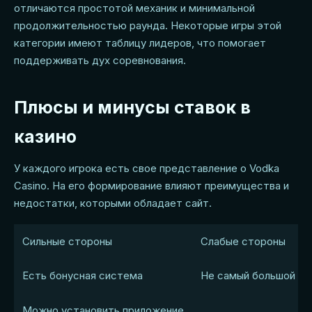
отличаются простотой механик и минимальной
продолжительностью раунда. Некоторые игры этой
категории имеют таблицу лидеров, что помогает
поддерживать дух соревнования.
Плюсы и минусы ставок в
казино
У каждого игрока есть свое представление о Vodka
Casino. На его формирование влияют преимущества и
недостатки, которыми обладает сайт.
Сильные стороны
Слабые стороны
Есть бонусная система
Не самый большой вы
Можно установить приложение